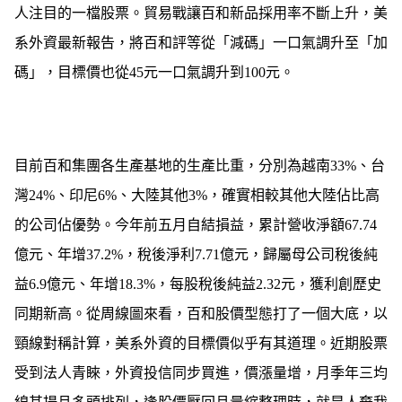
人注目的一檔股票。貿易戰讓百和新品採用率不斷上升，美
系外資最新報告，將百和評等從「減碼」一口氣調升至「加
碼」，目標價也從45元一口氣調升到100元。
目前百和集團各生產基地的生產比重，分別為越南33%、台
灣24%、印尼6%、大陸其他3%，確實相較其他大陸佔比高
的公司佔優勢。今年前五月自結損益，累計營收淨額67.74
億元、年增37.2%，稅後淨利7.71億元，歸屬母公司稅後純
益6.9億元、年增18.3%，每股稅後純益2.32元，獲利創歷史
同期新高。從周線圖來看，百和股價型態打了一個大底，以
頸線對稱計算，美系外資的目標價似乎有其道理。近期股票
受到法人青睞，外資投信同步買進，價漲量增，月季年三均