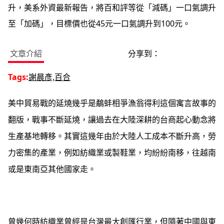
升，美系外資最新報告，將百和評等從「減碼」一口氣調升
至「加碼」，目標價也從45元一口氣調升到100元。
文章介紹
分享到：
Tags:
謝晨彥,百合
美中貿易戰的延燒幾乎是鷸蚌相爭漁翁得利這個寓言故事的
翻版，戰事不斷延燒，讓過去在大陸深耕的台商起心動念將
生產基地轉移。其實這幾年由於大陸人工成本不斷升高，勞
力密集的產業，例如紡織業或製鞋業，均紛紛南移，往越南
或是東南亞其他國家走。
曾幾何時紡織業曾經是台灣最大創匯行業，但隨著中國與東