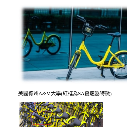
美國德州A&M大學(紅框為SA變速器特徵)