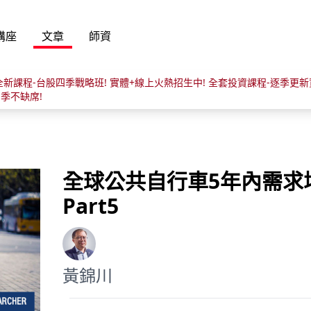
講座
文章
師資
龍全新課程-台股四季戰略班! 實體+線上火熱招生中! 全套投資課程-逐季更新
季不缺席!
全球公共自行車5年內需求
Part5
黃錦川
黃錦川