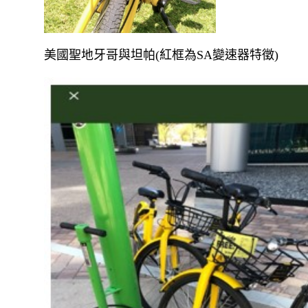
美國聖地牙哥與坦帕(紅框為SA變速器特徵)